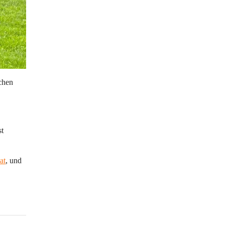
chen 
 
t 
at
, 
und 