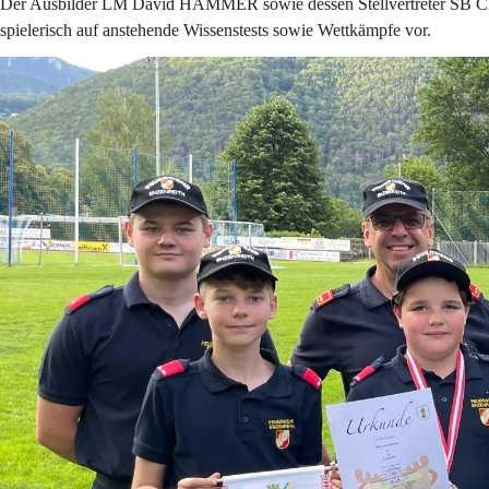
Der Ausbilder LM David HAMMER sowie dessen Stellvertreter SB Chr
spielerisch auf anstehende Wissenstests sowie Wettkämpfe vor.