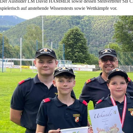
Der Ausbilder LM David HAMMER sowie dessen Stellvertreter SB Chr
spielerisch auf anstehende Wissenstests sowie Wettkämpfe vor.