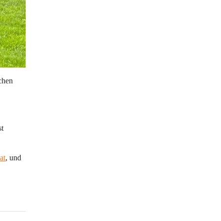
chen 
 
t 
at
, 
und 